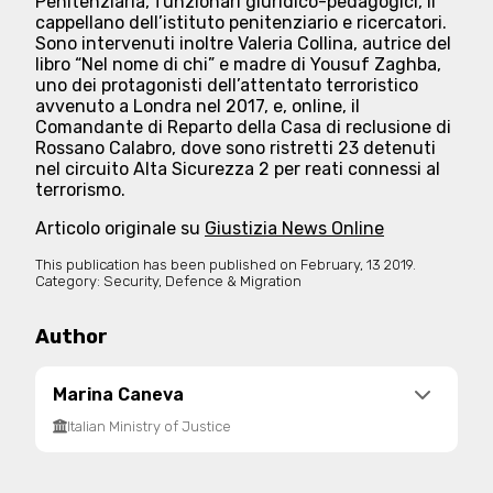
Penitenziaria, funzionari giuridico-pedagogici, il
cappellano dell’istituto penitenziario e ricercatori.
Sono intervenuti inoltre Valeria Collina, autrice del
libro “Nel nome di chi” e madre di Yousuf Zaghba,
uno dei protagonisti dell’attentato terroristico
avvenuto a Londra nel 2017, e, online, il
Comandante di Reparto della Casa di reclusione di
Rossano Calabro, dove sono ristretti 23 detenuti
nel circuito Alta Sicurezza 2 per reati connessi al
terrorismo.
Articolo originale su
Giustizia News Online
This publication has been published on
February, 13 2019.
Category:
Security, Defence & Migration
Author
Marina Caneva
Italian Ministry of Justice
Experienced penitentiary police officer; member