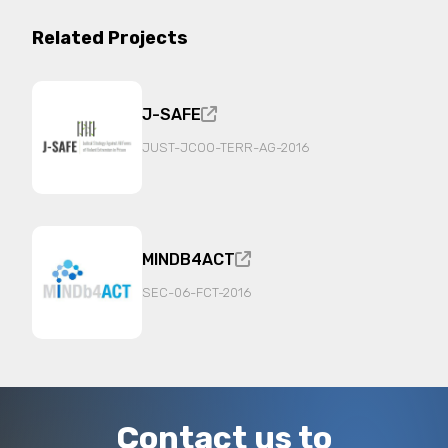
of the ELPeF forensic Lab of the Ministry of
Justice. She coordinates and managed multiple
Related Projects
European projects on the topics of judicial
cooperation, P/CVE, hate phenomena and the
intersections with the use of innovative
technologies.
J-SAFE
JUST-JCOO-TERR-AG-2016
MINDB4ACT
SEC-06-FCT-2016
Contact us to