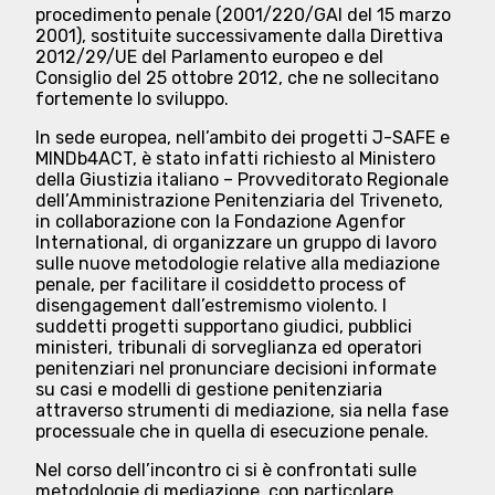
procedimento penale (2001/220/GAI del 15 marzo
2001), sostituite successivamente dalla Direttiva
2012/29/UE del Parlamento europeo e del
Consiglio del 25 ottobre 2012, che ne sollecitano
fortemente lo sviluppo.
In sede europea, nell’ambito dei progetti
J-SAFE
e
MINDb4ACT
, è stato infatti richiesto al Ministero
della Giustizia italiano – Provveditorato Regionale
dell’Amministrazione Penitenziaria del Triveneto,
in collaborazione con la Fondazione Agenfor
International, di organizzare un gruppo di lavoro
sulle nuove metodologie relative alla mediazione
penale, per facilitare il cosiddetto
process of
disengagement dall’estremismo
violento. I
suddetti progetti supportano giudici, pubblici
ministeri, tribunali di sorveglianza ed operatori
penitenziari nel pronunciare decisioni informate
su casi e modelli di gestione penitenziaria
attraverso strumenti di mediazione, sia nella fase
processuale che in quella di esecuzione penale.
Nel corso dell’incontro ci si è confrontati sulle
metodologie di mediazione, con particolare